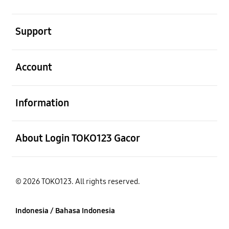
Buka
Support
Buka
Account
Buka
Information
Buka
About Login TOKO123 Gacor
© 2026 TOKO123. All rights reserved.
Indonesia / Bahasa Indonesia