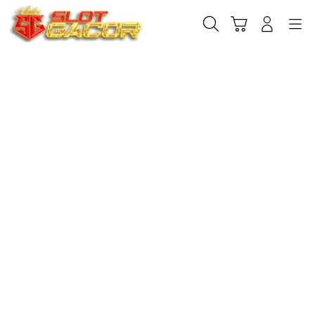
Skip
to
Cari
Troli
Login
Navigation
content